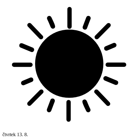
čtvrtek
13. 8.