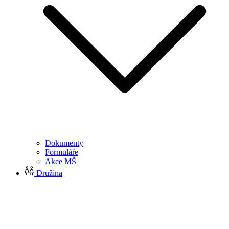
Dokumenty
Formuláře
Akce MŠ
Družina