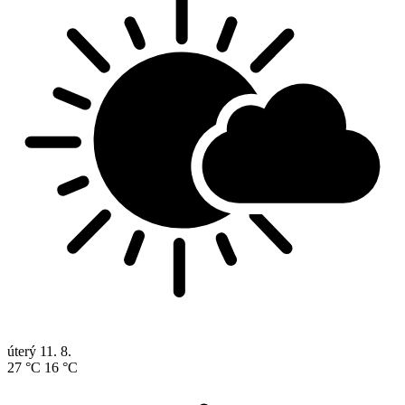
úterý
11. 8.
27 °C
16 °C